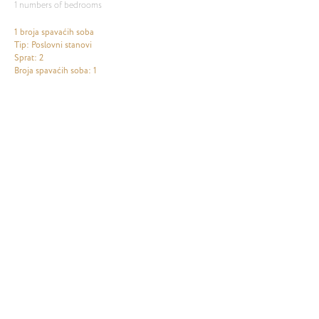
1 numbers of bedrooms
1 broja spavaćih soba
Tip: Poslovni stanovi
Sprat: 2
Broja spavaćih soba: 1